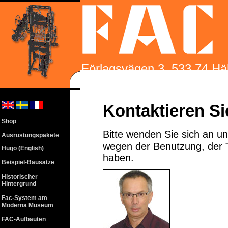
Förlagsvägen 3, 533 74 Häl
510 86220 |
info@facsyst
Kontaktieren Si
Shop
Bitte wenden Sie sich an u
Ausrüstungspakete
wegen der Benutzung, der T
Hugo (English)
haben.
Beispiel-Bausätze
Historischer
Hintergrund
Fac-System am
Moderna Museum
FAC-Aufbauten