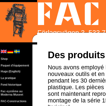
Förlagsvägen 3, 533 7
86200 | Fax +46 510 
Des produit
Shop
Paquet d'équipement
Nous avons employé 
Hugo (English)
nouveaux outils et en 
La pratique
pendant les 30 derniè
Fond historique
plastique. Les pièces 
Fac-système au
sont maintenant repro
Moderna Museet
montage de la série 1
FAC-Constructions