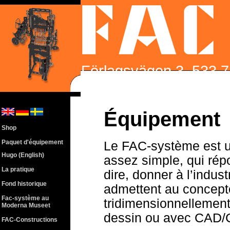
Förlagsvägen 3, 533 7
86200 | Fax +46 510 
Équipement
Shop
Paquet d'équipement
Le FAC-système est un
Hugo (English)
assez simple, qui rép
La pratique
dire, donner à l’indu
Fond historique
admettent au concept
Fac-système au
tridimensionnellement
Moderna Museet
dessin ou avec CAD
FAC-Constructions