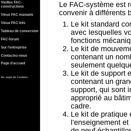
Vieilles FAC-
Le FAC-système est re
constructions
convenir à différents 
Vieux FAC manuels
Le kit standard co
Vieux FAC-kits
avec lesquelles vo
Tableau de conversion
fonctions mécaniq
FAC-forum
Le kit de mouvemen
Sur l'entreprise
contenant un nom
Contactez-nous
Page d'accueil
seulement quelque
Le kit de support 
Au sujet de Cookies
contenant un gran
support, qui sont 
approprié au bâtim
cadre.
Le kit de pratique
l'enseignement et 
de neuf échantillo